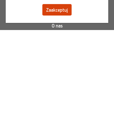
Zarejestruj się
Zaakceptuj
Skontaktuj się
O nas
Blog
FAQ
Status Twojego zamówienia
Wyświetl faktury
Best2Serve newslettera
Zapisz się teraz do naszego newslettera.