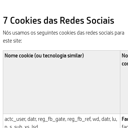
7 Cookies das Redes Sociais
Nós usamos os seguintes cookies das redes sociais para
este site:
Nome cookie (ou tecnologia similar)
No
co
Fa
actc_user, datr, reg_fb_gate, reg_fb_ref, wd, datr, lu,
p, s, sub, xs, lsd
fa