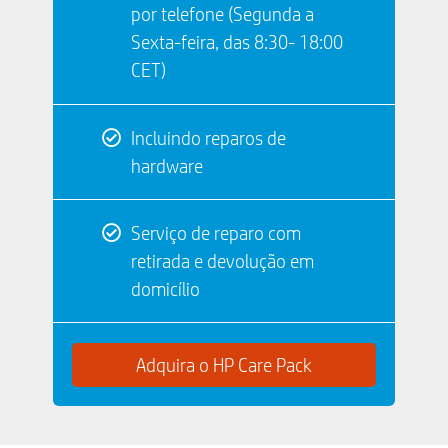
por telefone (Segunda a
Sexta-feira, das 8:30- 18:00
CET)
Incluindo reparos de
hardware
Serviço de reparo com
retirada e devolução em
domicílio
Adquira o HP Care Pack