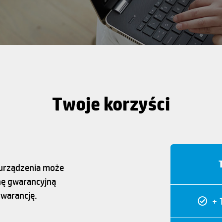
Twoje korzyści
o urządzenia może
nę gwarancyjną
warancję.
+ 