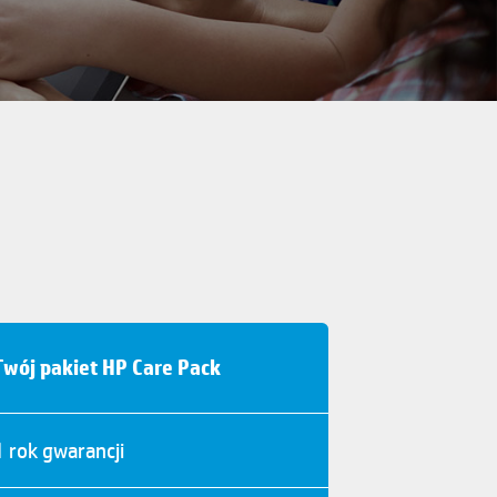
Twój pakiet HP Care Pack
1 rok gwarancji