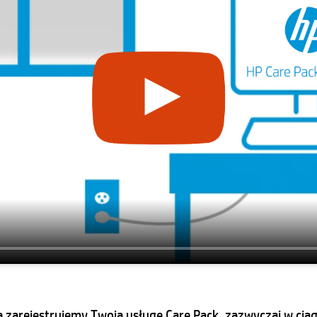
 zarejestrujemy Twoją usługę Care Pack, zazwyczaj w ciąg