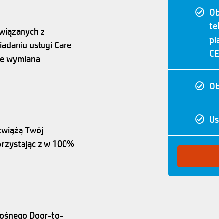
Ob
te
związanych z
pi
iadaniu usługi Care
CE
zie wymiana
Ob
Us
zwiążą Twój
orzystając z w 100%
ośnego Door-to-