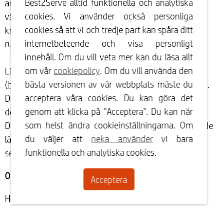
Best2Serve alltid funktionella och analytiska
användning av webbplatsen. Detta inkluderar
cookies. Vi använder också personliga
värmekartor över sidor med information om vilka
cookies så att vi och tredje part kan spåra ditt
knappar som klickas på och var på en specifik sida folk
internetbeteende och visa personligt
rullar.
innehåll. Om du vill veta mer kan du läsa allt
om vår
cookiepolicy
. Om du vill använda den
Läs Hotjars sekretesspolicy
bästa versionen av vår webbplats måste du
(
https://www.hotjar.com/privacy/
) för mer information.
acceptera våra cookies. Du kan göra det
Du kan avregistrera dig från spårning av Hotjar via
genom att klicka på "Acceptera". Du kan när
denna länk:
https://www.hotjar.com/opt-out/
.
som helst ändra cookieinställningarna. Om
Dessutom kan Hotjars användarvillkor hittas via följande
du väljer att
neka använder
vi bara
länk:
https://www.hotjar.com/legal/policies/terms-of-
funktionella och analytiska cookies.
service/
Organisation
Acceptera
Hotjar löper ut efter en period på högst 1 år.