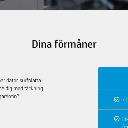
Dina förmåner
bar dator, surfplatta
dda dig med täckning
garantin?
+1
In
(m