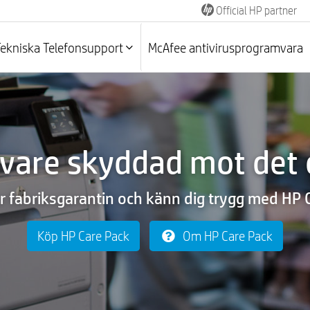
Official HP partner
Tekniska Telefonsupport
McAfee antivirusprogramvara
rivare skyddad mot det
r fabriksgarantin och känn dig trygg med HP 
Köp HP Care Pack
Om HP Care Pack