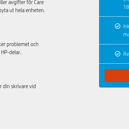
eller avgifter för Care
18
byta ut hela enheten.
In
ma
öker problemet och
 HP-delar.
Re
r din skrivare vid