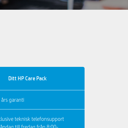
Ditt HP Care Pack
 års garanti
klusive teknisk telefonsupport
åndag till fredag ​​från 8:00-