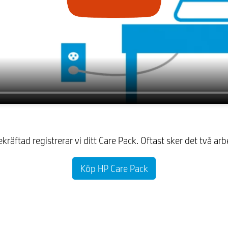
kräftad registrerar vi ditt Care Pack. Oftast sker det två ar
Köp HP Care Pack