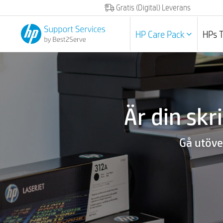
Gratis (Digital) Leverans
HP Care Pack
HPs 
Är din sk
Gå utöve