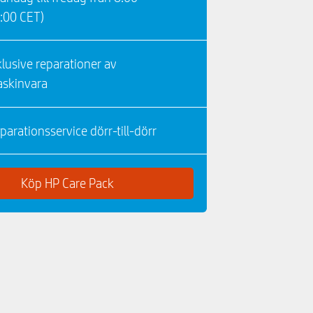
:00 CET)
klusive reparationer av
skinvara
parationsservice dörr-till-dörr
Köp HP Care Pack