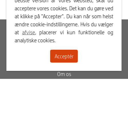
bedste version af vores websted, skal du
acceptere vores cookies. Det kan du gøre ved
at klikke på "Accepter". Du kan når som helst
ændre cookie-indstillingerne. Hvis du vælger
Log ind
at
afvise
, placerer vi kun funktionelle og
analytiske cookies.
Registrer
Acceptér
Kontaktperson
Om os
Blog
Ofte stillede spørgsmål
Status for din ordre