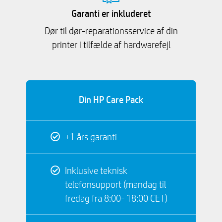
Garanti er inkluderet
Dør til dør-reparationsservice af din
printer i tilfælde af hardwarefejl
Din HP Care Pack
+1 års garanti
Inklusive teknisk
telefonsupport (mandag til
fredag ​​fra 8:00- 18:00 CET)