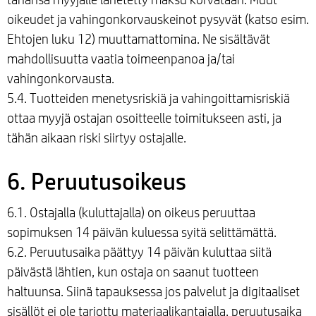
oikeudet ja vahingonkorvauskeinot pysyvät (katso esim.
Ehtojen luku 12) muuttamattomina. Ne sisältävät
mahdollisuutta vaatia toimeenpanoa ja/tai
vahingonkorvausta.
5.4. Tuotteiden menetysriskiä ja vahingoittamisriskiä
ottaa myyjä ostajan osoitteelle toimitukseen asti, ja
tähän aikaan riski siirtyy ostajalle.
6. Peruutusoikeus
6.1. Ostajalla (kuluttajalla) on oikeus peruuttaa
sopimuksen 14 päivän kuluessa syitä selittämättä.
6.2. Peruutusaika päättyy 14 päivän kuluttaa siitä
päivästä lähtien, kun ostaja on saanut tuotteen
haltuunsa. Siinä tapauksessa jos palvelut ja digitaaliset
sisällöt ei ole tarjottu materiaalikantajalla, peruutusaika