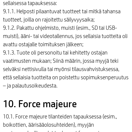
sellaisessa tapauksessa:
9.1.1. Helposti pilaantuvat tuotteet tai mitkä tahansa
tuotteet, joilla on rajoitettu säilyvyysaika;
9.1.2. Pakattu ohjelmisto, muisti (esim., SD tai USB-
muisti), ääni- tai videotallennus, jos sellaisia tuotteita oli
avattu ostajalle toimituksen jälkeen;
9.1.3. Tuote oli personoitu tai kehitetty ostajan
vaatimusten mukaan; Siinä määrin, jossa myyjä teki
selväksi nettisivulla tai myönsi tilausvahvistuksessa,
että sellaisia tuotteita on poistettu sopimuksenperuutus
– ja palautusoikeudesta.
10. Force majeure
10.1. Force majeure tilanteiden tapauksessa (esim.,
boikottien, äärisääolosuhteiden), myyjän