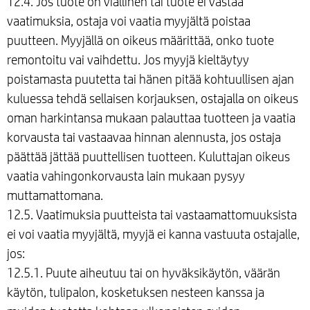
12.4. Jos tuote on viallinen tai tuote ei vastaa
vaatimuksia, ostaja voi vaatia myyjältä poistaa
puutteen. Myyjällä on oikeus määrittää, onko tuote
remontoitu vai vaihdettu. Jos myyjä kieltäytyy
poistamasta puutetta tai hänen pitää kohtuullisen ajan
kuluessa tehdä sellaisen korjauksen, ostajalla on oikeus
oman harkintansa mukaan palauttaa tuotteen ja vaatia
korvausta tai vastaavaa hinnan alennusta, jos ostaja
päättää jättää puuttellisen tuotteen. Kuluttajan oikeus
vaatia vahingonkorvausta lain mukaan pysyy
muttamattomana.
12.5. Vaatimuksia puutteista tai vastaamattomuuksista
ei voi vaatia myyjältä, myyjä ei kanna vastuuta ostajalle,
jos:
12.5.1. Puute aiheutuu tai on hyväksikäytön, väärän
käytön, tulipalon, kosketuksen nesteen kanssa ja