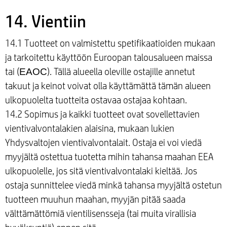
14. Vientiin
14.1 Tuotteet on valmistettu spetifikaatioiden mukaan
ja tarkoitettu käyttöön Euroopan talousalueen maissa
tai (ЕАОС). Tällä alueella oleville ostajille annetut
takuut ja keinot voivat olla käyttämättä tämän alueen
ulkopuolelta tuotteita ostavaa ostajaa kohtaan.
14.2 Sopimus ja kaikki tuotteet ovat sovellettavien
vientivalvontalakien alaisina, mukaan lukien
Yhdysvaltojen vientivalvontalait. Ostaja ei voi viedä
myyjältä ostettua tuotetta mihin tahansa maahan EEA
ulkopuolelle, jos sitä vientivalvontalaki kieltää. Jos
ostaja sunnittelee viedä minkä tahansa myyjältä ostetun
tuotteen muuhun maahan, myyjän pitää saada
välttämättömiä vientilisensseja (tai muita virallisia