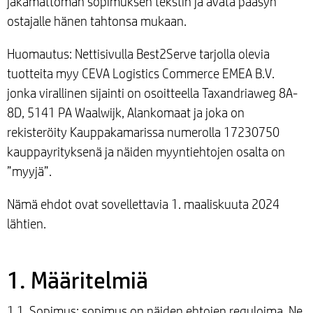
jakamattoman sopimuksen tekstin ja avata pääsyn
ostajalle hänen tahtonsa mukaan.
Huomautus: Nettisivulla Best2Serve tarjolla olevia
tuotteita myy CEVA Logistics Commerce EMEA B.V.
jonka virallinen sijainti on osoitteella Taxandriaweg 8A-
8D, 5141 PA Waalwijk, Alankomaat ja joka on
rekisteröity Kauppakamarissa numerolla 17230750
kauppayrityksenä ja näiden myyntiehtojen osalta on
”myyjä”.
Nämä ehdot ovat sovellettavia 1. maaliskuuta 2024
lähtien.
1. Määritelmiä
1.1. Sopimus: sopimus on näiden ehtojen reguloima. Ne