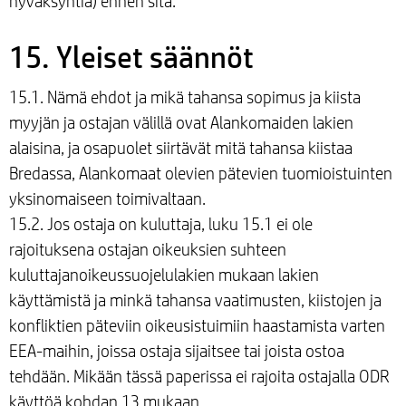
hyväksyntiä) ennen sitä.
15. Yleiset säännöt
15.1. Nämä ehdot ja mikä tahansa sopimus ja kiista
myyjän ja ostajan välillä ovat Alankomaiden lakien
alaisina, ja osapuolet siirtävät mitä tahansa kiistaa
Bredassa, Alankomaat olevien pätevien tuomioistuinten
yksinomaiseen toimivaltaan.
15.2. Jos ostaja on kuluttaja, luku 15.1 ei ole
rajoituksena ostajan oikeuksien suhteen
kuluttajanoikeussuojelulakien mukaan lakien
käyttämistä ja minkä tahansa vaatimusten, kiistojen ja
konfliktien päteviin oikeusistuimiin haastamista varten
EEA-maihin, joissa ostaja sijaitsee tai joista ostoa
tehdään. Mikään tässä paperissa ei rajoita ostajalla ODR
käyttöä kohdan 13 mukaan.