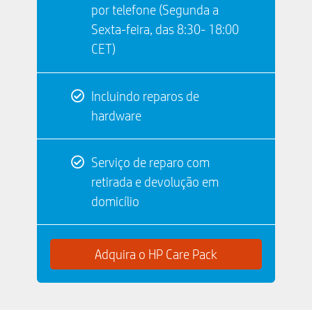
por telefone (Segunda a
Sexta-feira, das 8:30- 18:00
CET)
Incluindo reparos de
hardware
Serviço de reparo com
retirada e devolução em
domicílio
Adquira o HP Care Pack