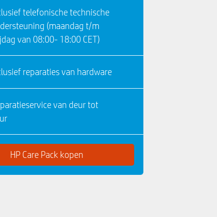
clusief telefonische technische
dersteuning (maandag t/m
ijdag van 08:00- 18:00 CET)
clusief reparaties van hardware
paratieservice van deur tot
ur
HP Care Pack kopen