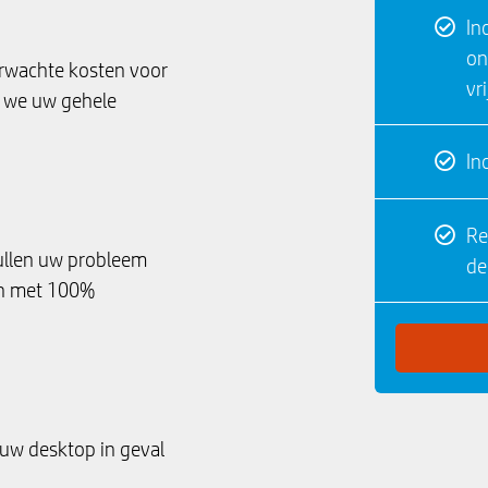
In
on
erwachte kosten voor
vr
ls we uw gehele
In
Re
zullen uw probleem
de
en met 100%
 uw desktop in geval