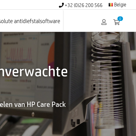
Belgie
+32 (0)26 200 566
0
olute antidiefstalsoftware
onverwachte
delen van HP Care Pack