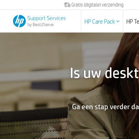
Gratis (digitale) verzending
HP Care Pack
HP T
Is uw desk
Ga een stap verder da