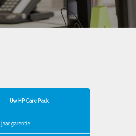
Uw HP Care Pack
 jaar garantie