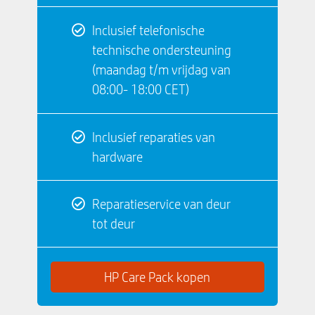
Inclusief telefonische
technische ondersteuning
(maandag t/m vrijdag van
08:00- 18:00 CET)
Inclusief reparaties van
hardware
Reparatieservice van deur
tot deur
HP Care Pack kopen