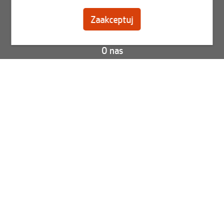
Zarejestruj się
Zaakceptuj
Skontaktuj się
O nas
Blog
FAQ
Status Twojego zamówienia
Wyświetl faktury
Best2Serve newslettera
Zapisz się teraz do naszego newslettera.