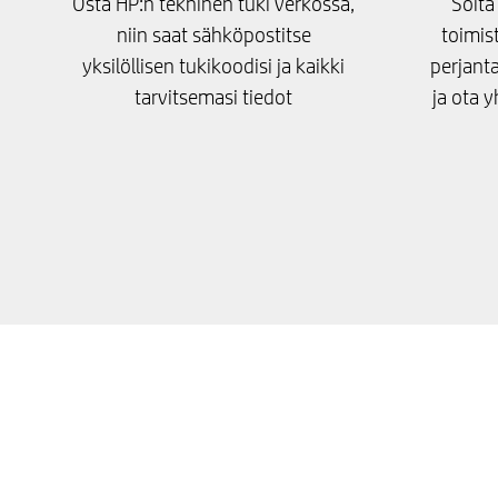
Osta HP:n tekninen tuki verkossa,
Soita
niin saat sähköpostitse
toimis
yksilöllisen tukikoodisi ja kaikki
perjanta
tarvitsemasi tiedot
ja ota y