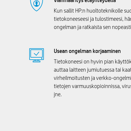
Vianmääritys etäyhteydellä
Kun sallit HP:n huoltoteknikolle s
tietokoneeseesi ja tulostimeesi, hä
ongelman ja ratkaista sen nopeast
Usean ongelman korjaaminen
Tietokoneesi on hyvin pian käyttö
auttaa laitteen jumiutuessa tai kaa
virheilmoitusten ja verkko-ongelm
tietojen varmuuskopioinnissa, vir
jne.