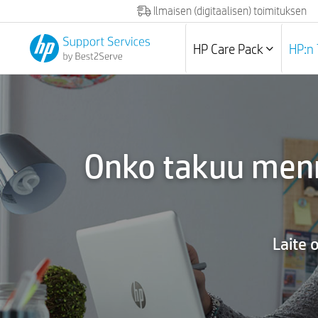
Ilmaisen (digitaalisen) toimituksen
HP Care Pack
HP:n 
Onko takuu menn
Laite 