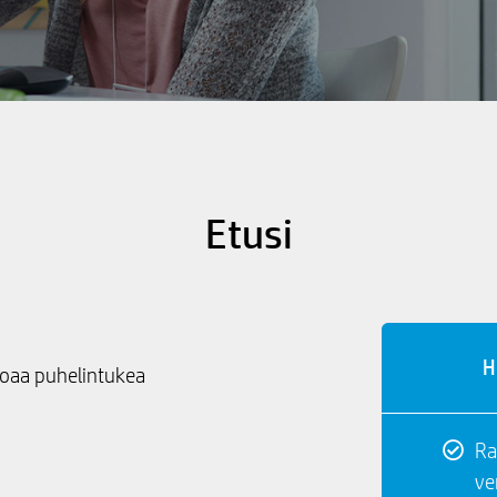
Etusi
H
rjoaa puhelintukea
Ra
ve