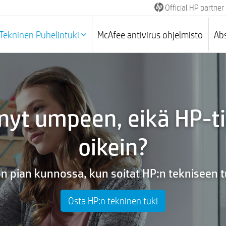
Official HP partner
Tekninen Puhelintuki
McAfee antivirus ohjelmisto
Ab
yt umpeen, eikä HP-ti
oikein?
on pian kunnossa, kun soitat HP:n tekniseen 
Osta HP:n tekninen tuki