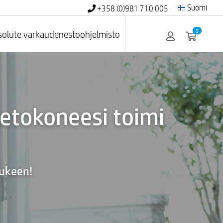
Suomi
+358 (0)981 710 005
0
solute varkaudenestoohjelmisto
etokoneesi toimi
tukeen!