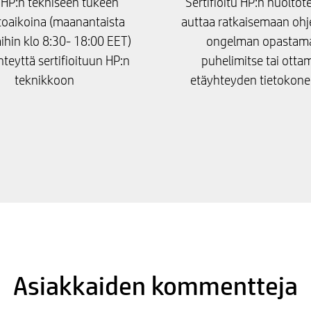
 HP:n tekniseen tukeen
Sertifioitu HP:n huolto
toaikoina (maanantaista
auttaa ratkaisemaan ohj
ihin klo 8:30- 18:00 EET)
ongelman opastama
hteyttä sertifioituun HP:n
puhelimitse tai ottam
teknikkoon
etäyhteyden tietokone
Asiakkaiden kommentteja