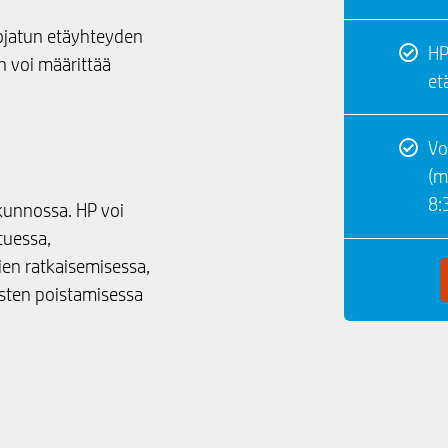
uojatun etäyhteyden
HP
n voi määrittää
et
i
Vo
(m
8:
kunnossa. HP voi
tuessa,
ien ratkaisemisessa,
usten poistamisessa