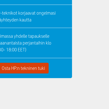
-teknikot korjaavat ongelmasi
äyhteyden kautta
imassa yhdelle tapaukselle
aanantaista perjantaihin klo
30- 18:00 EET)
Osta HP:n tekninen tuki