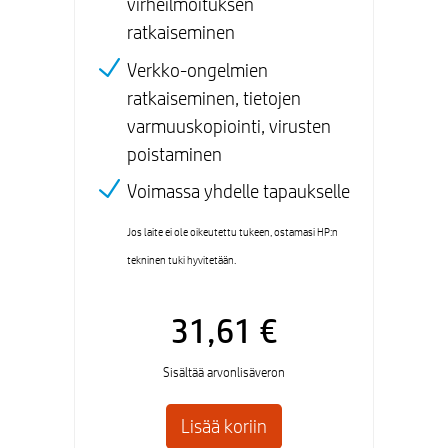
virheilmoituksen
ratkaiseminen
Verkko-ongelmien
ratkaiseminen, tietojen
varmuuskopiointi, virusten
poistaminen
Voimassa yhdelle tapaukselle
Jos laite ei ole oikeutettu tukeen, ostamasi HP:n
tekninen tuki hyvitetään.
31,61 €
Sisältää arvonlisäveron