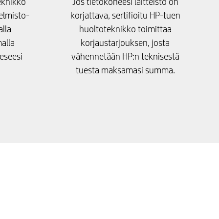
teknikko
Jos tietokoneesi laitteisto on
elmisto-
korjattava, sertifioitu HP-tuen
lla
huoltoteknikko toimittaa
alla
korjaustarjouksen, josta
eseesi
vähennetään HP:n teknisestä
tuesta maksamasi summa.