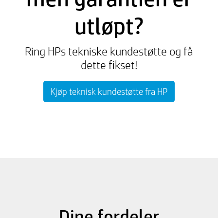
utløpt?
Ring HPs tekniske kundestøtte og få
dette fikset!
Kjøp teknisk kundestøtte fra HP
Dine fordeler