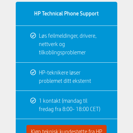
HP Technical Phone Support
Løs feilmeldinger, drivere,
nettverk og
tilkoblingsproblemer
HP-teknikere løser
problemet ditt eksternt
1 kontakt (mandag til
fredag ​​fra 8:00- 18:00 CET)
Kjøp teknisk kundestøtte fra HP