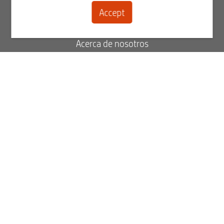
Accept
Contacto
Acerca de nosotros
Blog
FAQ
Estado de su pedido
Ver facturas
Best2Serve boletín informativo
Regístrese ahora para recibir nuestro boletín informativo.