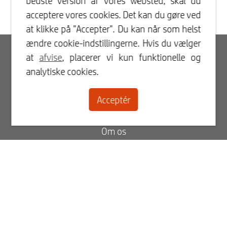
bedste version af vores websted, skal du
acceptere vores cookies. Det kan du gøre ved
at klikke på "Accepter". Du kan når som helst
ændre cookie-indstillingerne. Hvis du vælger
Log ind
at
afvise
, placerer vi kun funktionelle og
analytiske cookies.
Registrer
Acceptér
Kontaktperson
Om os
Blog
Ofte stillede spørgsmål
Status for din ordre