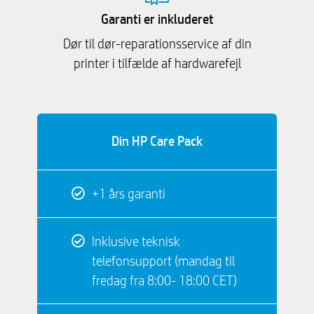
Garanti er inkluderet
Dør til dør-reparationsservice af din
printer i tilfælde af hardwarefejl
Din HP Care Pack
+1 års garanti
Inklusive teknisk
telefonsupport (mandag til
fredag ​​fra 8:00- 18:00 CET)