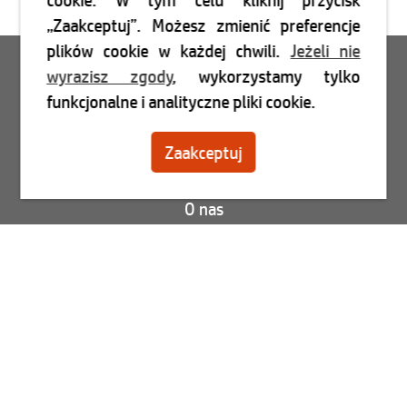
cookie. W tym celu kliknij przycisk
„Zaakceptuj”. Możesz zmienić preferencje
plików cookie w każdej chwili.
Jeżeli nie
Login
wyrazisz zgody
, wykorzystamy tylko
funkcjonalne i analityczne pliki cookie.
Zarejestruj się
Zaakceptuj
Skontaktuj się
O nas
Blog
FAQ
Status Twojego zamówienia
Wyświetl faktury