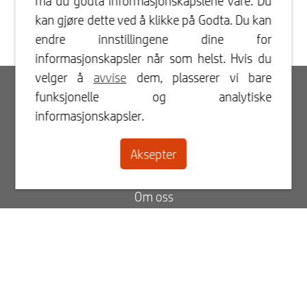
må du godta informasjonskapslene våre. Du
kan gjøre dette ved å klikke på Godta. Du kan
endre innstillingene dine for
informasjonskapsler når som helst. Hvis du
velger å
avvise
dem, plasserer vi bare
Innlogging
funksjonelle og analytiske
informasjonskapsler.
Registrer
Aksepter
Kontakt
Om oss
Blogg
FAQ
Status på din bestilling