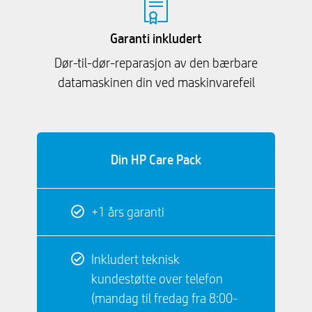
Garanti inkludert
Dør-til-dør-reparasjon av den bærbare
datamaskinen din ved maskinvarefeil
Din HP Care Pack
+1 års garanti
Inkludert teknisk
kundestøtte over telefon
(mandag til fredag ​​fra 8:00-