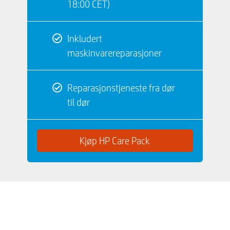
18:00 CET)
Inkludert
maskinvarereparasjoner
Reparasjonstjeneste fra dør
til dør
Kjøp HP Care Pack