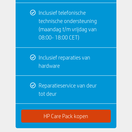
Inclusief telefonische
technische ondersteuning
(maandag t/m vrijdag van
08:00- 18:00 CET)
Inclusief reparaties van
hardware
Reparatieservice van deur
tot deur
HP Care Pack kopen