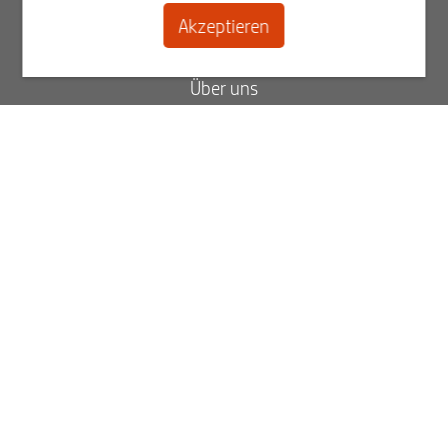
Akzeptieren
Kontakt
Über uns
Blog
FAQ
Status Ihrer Bestellung
Rechnungen ansehen
Best2Serve Newsletter
Melden Sie sich jetzt für unseren Newsletter an.