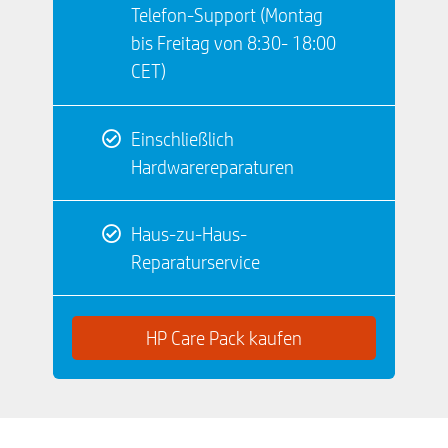
Telefon-Support (Montag
bis Freitag von 8:30- 18:00
CET)
Einschließlich
Hardwarereparaturen
Haus-zu-Haus-
Reparaturservice
HP Care Pack kaufen