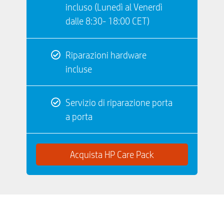
incluso (Lunedì al Venerdì
dalle 8:30- 18:00 CET)
Riparazioni hardware
incluse
Servizio di riparazione porta
a porta
Acquista HP Care Pack