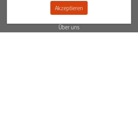
Akzeptieren
Kontakt
Über uns
Blog
FAQ
Status Ihrer Bestellung
Rechnungen ansehen
Best2Serve Newsletter
Melden Sie sich jetzt für unseren Newsletter an.