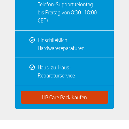
Telefon-Support (Montag
bis Freitag von 8:30- 18:00
CET)
Einschließlich
Hardwarereparaturen
Haus-zu-Haus-
Reparaturservice
HP Care Pack kaufen