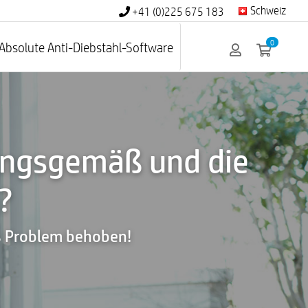
Schweiz
+41 (0)225 675 183
0
Absolute Anti-Diebstahl-Software
nungsgemäß und die
?
as Problem behoben!