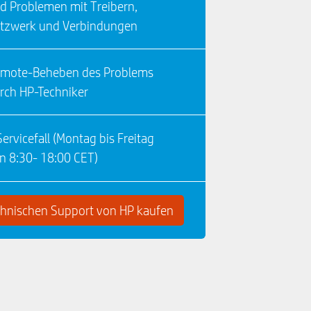
d Problemen mit Treibern,
tzwerk und Verbindungen
mote-Beheben des Problems
rch HP-Techniker
Servicefall (Montag bis Freitag
n 8:30- 18:00 CET)
chnischen Support von HP kaufen