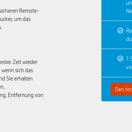
un
sicheren Remote-
Ne
rucker, um das
.
Re
du
1 
ester Zeit wieder
vo
 wenn sich das
nd Sie erhalten
n,
Den te
ng, Entfernung von