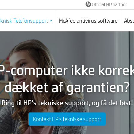
Official HP partner
eknisk Telefonsupport
McAfee antivirus software
Abso
P-computer ikke korrekt
dækket af garantien?
Ring til HP's tekniske support, og få det løst!
Kontakt HP's tekniske support