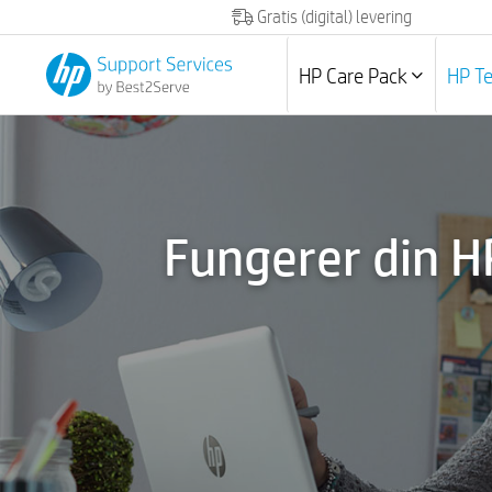
Gratis (digital) levering
HP Care Pack
HP T
Fungerer din H