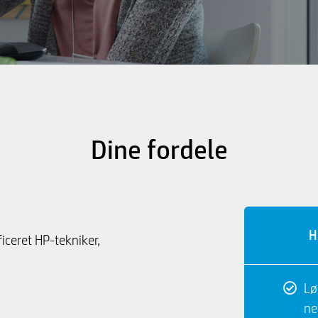
Dine fordele
H
ficeret HP-tekniker,
Lø
ne