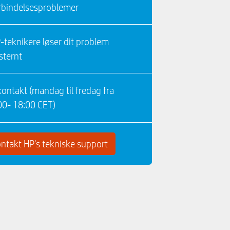
rbindelsesproblemer
-teknikere løser dit problem
sternt
kontakt (mandag til fredag ​​fra
00- 18:00 CET)
ntakt HP's tekniske support