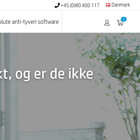
Danmark
+45 (0)80 400 117
0
lute anti-tyveri software
, og er de ikke