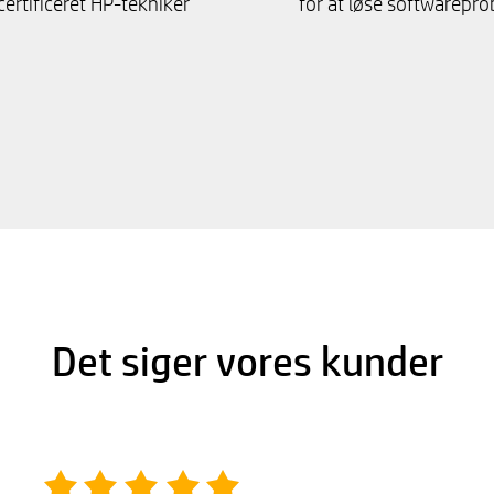
 certificeret HP-tekniker
for at løse softwarepr
Det siger vores kunder