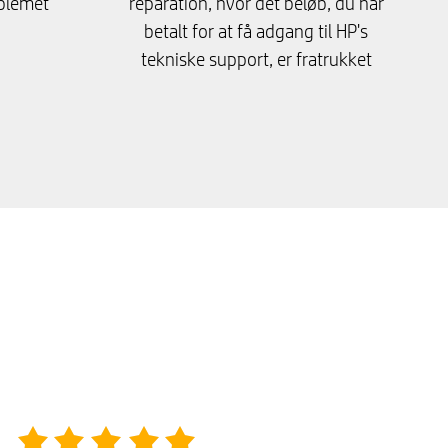
oblemet
reparation, hvor det beløb, du har
betalt for at få adgang til HP's
tekniske support, er fratrukket