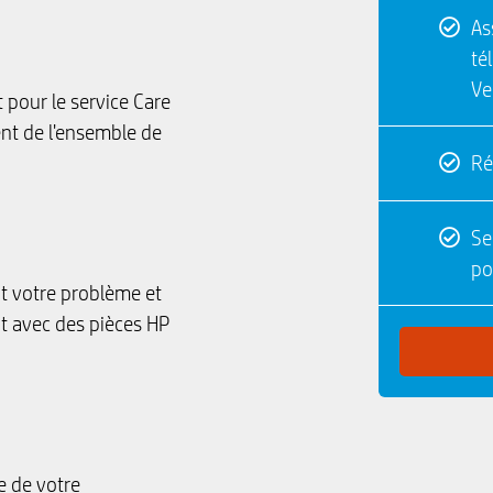
As
té
Ve
pour le service Care
t de l'ensemble de
Ré
Se
po
t votre problème et
t avec des pièces HP
e de votre