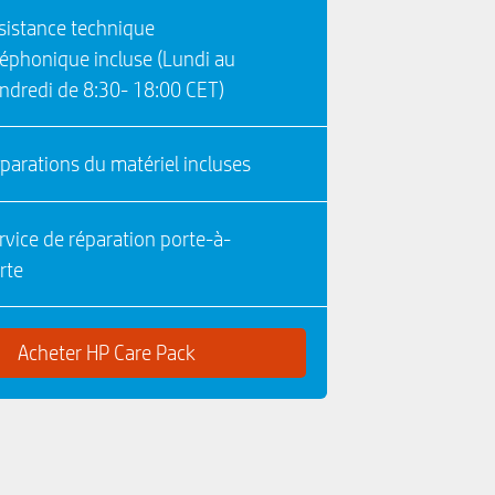
sistance technique
léphonique incluse (Lundi au
ndredi de 8:30- 18:00 CET)
parations du matériel incluses
rvice de réparation porte-à-
rte
Acheter HP Care Pack