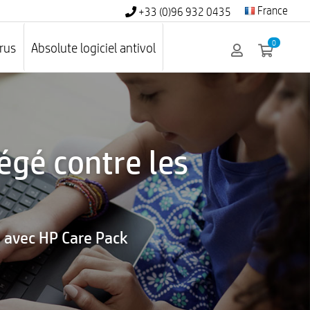
France
+33 (0)96 932 0435
0
irus
Absolute logiciel antivol
égé contre les
le avec HP Care Pack