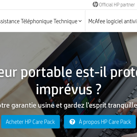
Official HP partner
ssistance Téléphonique Technique
McAfee logiciel antiv
eur portable est-il prot
imprévus ?
tre garantie usine et gardez l'esprit tranquil
Acheter HP Care Pack
À propos HP Care Pack