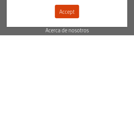
Registrarse
Accept
Contacto
Acerca de nosotros
Blog
FAQ
Estado de su pedido
Ver facturas
Best2Serve boletín informativo
Regístrese ahora para recibir nuestro boletín informativo.