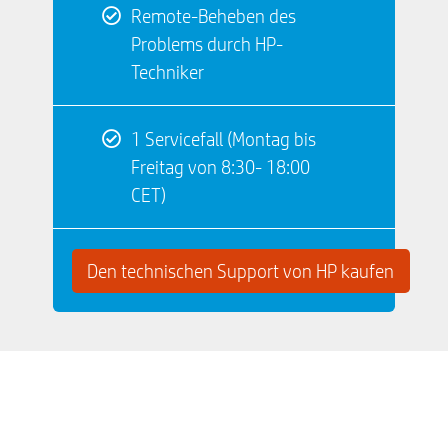
Remote-Beheben des
Problems durch HP-
Techniker
1 Servicefall (Montag bis
Freitag von 8:30- 18:00
CET)
Den technischen Support von HP kaufen