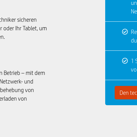
un
Ne
chniker sicheren
 oder Ihr Tablet, um
Re
n.
du
1 
vo
n Betrieb – mit dem
 Netzwerk- und
rbehebung von
Den te
erladen von