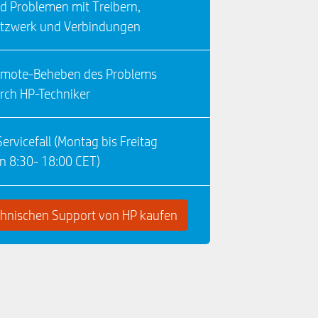
d Problemen mit Treibern,
tzwerk und Verbindungen
mote-Beheben des Problems
rch HP-Techniker
Servicefall (Montag bis Freitag
n 8:30- 18:00 CET)
chnischen Support von HP kaufen