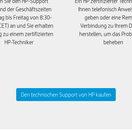
n Sie den HP-Support
Ein HP zertifizierter Tech
nd der Geschäftszeiten
Ihnen telefonisch Anwe
g bis Freitag von 8:30-
geben oder eine Rem
CET) an und Sie erhalten
Verbindung zu Ihrem D
 zu einem zertifizierten
herstellen, um das Pro
HP-Techniker
beheben
Den technischen Support von HP kaufen