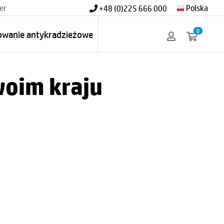
er
Polska
+48 (0)225 666 000
0
owanie antykradzieżowe
woim kraju