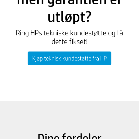
utløpt?
Ring HPs tekniske kundestøtte og få
dette fikset!
Kjøp teknisk kundestøtte fra HP
Dine fordeler