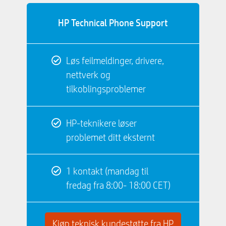
HP Technical Phone Support
Løs feilmeldinger, drivere,
nettverk og
tilkoblingsproblemer
HP-teknikere løser
problemet ditt eksternt
1 kontakt (mandag til
fredag ​​fra 8:00- 18:00 CET)
Kjøp teknisk kundestøtte fra HP