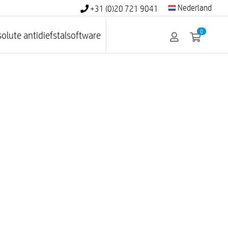
Nederland
+31 (0)20 721 9041
0
olute antidiefstalsoftware