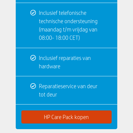
Inclusief telefonische
technische ondersteuning
(maandag t/m vrijdag van
08:00- 18:00 CET)
Inclusief reparaties van
hardware
Reparatieservice van deur
tot deur
HP Care Pack kopen