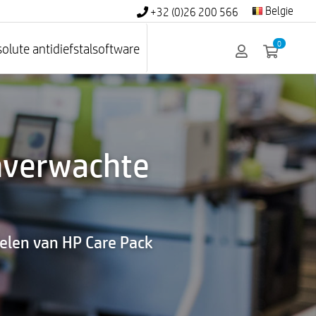
Belgie
+32 (0)26 200 566
0
olute antidiefstalsoftware
nverwachte
delen van HP Care Pack