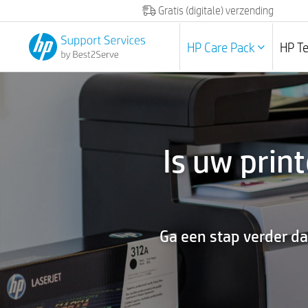
Gratis (digitale) verzending
HP Care Pack
HP T
Is uw pri
Ga een stap verder da