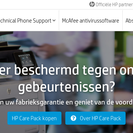
Officiële HP partner
echnical Phone Support
McAfee antivirussoftware
Abs
nter beschermd tegen o
gebeurtenissen?
n uw fabrieksgarantie en geniet van de voor
HP Care Pack kopen
Over HP Care Pack