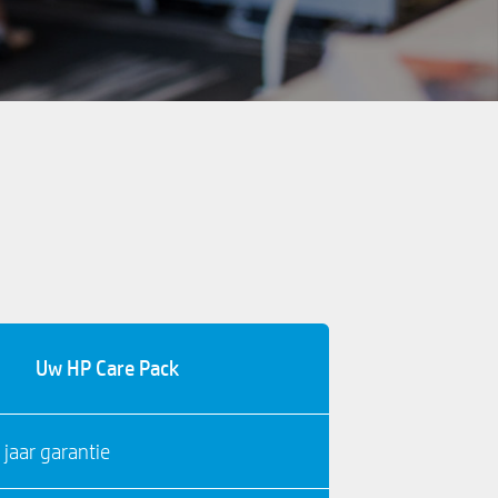
Uw HP Care Pack
 jaar garantie