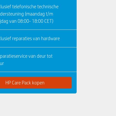
clusief telefonische technische
dersteuning (maandag t/m
ijdag van 08:00- 18:00 CET)
clusief reparaties van hardware
paratieservice van deur tot
ur
HP Care Pack kopen