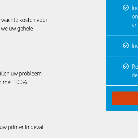
In
on
erwachte kosten voor
vr
ls we uw gehele
In
Re
zullen uw probleem
de
en met 100%
uw printer in geval