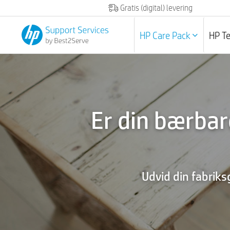
Gratis (digital) levering
HP Care Pack
HP T
Er din bærba
Udvid din fabriks