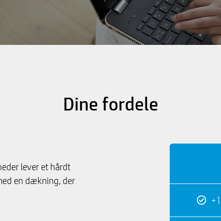
Dine fordele
eder lever et hårdt
v med en dækning, der
+1