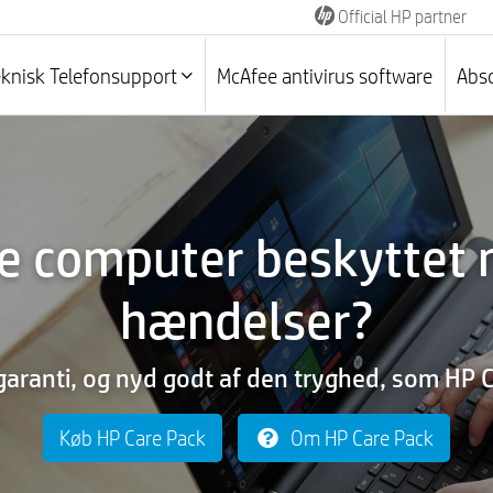
Official HP partner
eknisk Telefonsupport
McAfee antivirus software
Abso
re computer beskyttet
hændelser?
garanti, og nyd godt af den tryghed, som HP C
Køb HP Care Pack
Om HP Care Pack