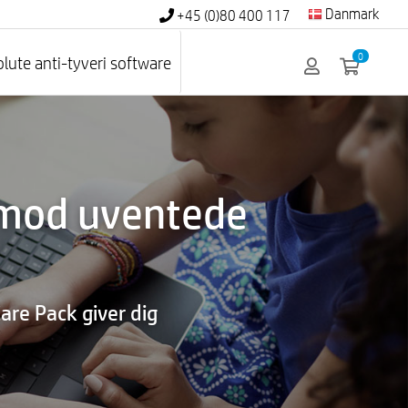
Danmark
+45 (0)80 400 117
0
lute anti-tyveri software
 mod uventede
are Pack giver dig