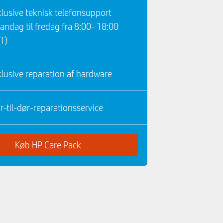
klusive teknisk telefonsupport
andag til fredag ​​fra 8:00- 18:00
T)
klusive reparation af hardware
r-til-dør-reparationsservice
Køb HP Care Pack