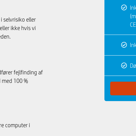
In
(m
 selvrisiko eller
CE
ller ikke hvis vi
eden.
In
Dø
fører fejlfinding af
ed med 100 %
are computer i