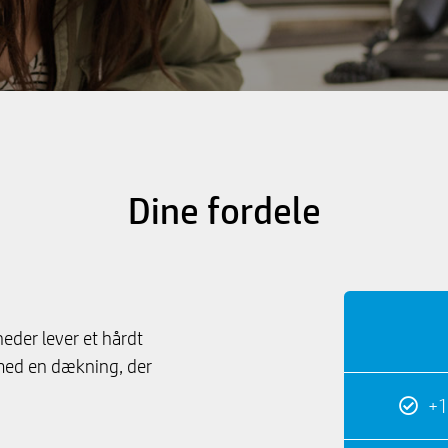
Dine fordele
eder lever et hårdt
v med en dækning, der
+1