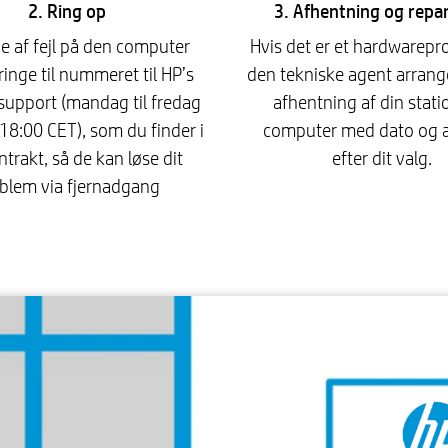
2. Ring op
3. Afhentning og repa
lde af fejl på den computer
Hvis det er et hardwarepro
ringe til nummeret til HP’s
den tekniske agent arrange
support (mandag til fredag ​​
afhentning af din stat
 18:00 CET), som du finder i
computer med dato og 
ntrakt, så de kan løse dit
efter dit valg.
blem via fjernadgang