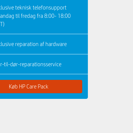
klusive teknisk telefonsupport
andag til fredag ​​fra 8:00- 18:00
T)
klusive reparation af hardware
r-til-dør-reparationsservice
Køb HP Care Pack