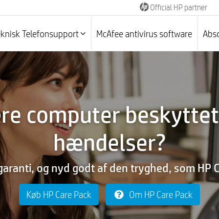
Official HP partner
eknisk Telefonsupport
McAfee antivirus software
Abso
nære computer beskytte
hændelser?
garanti, og nyd godt af den tryghed, som HP C
Køb HP Care Pack
Om HP Care Pack