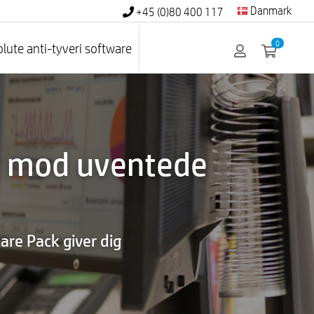
Danmark
+45 (0)80 400 117
0
lute anti-tyveri software
t mod uventede
are Pack giver dig