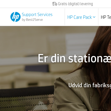
Gratis (digital) levering
HP Care Pack
HP T
Er din statio
Udvid din fabriks