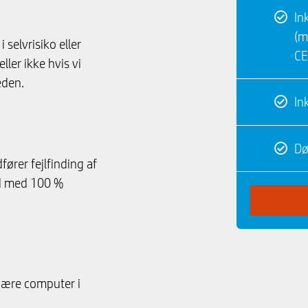
In
(m
 selvrisiko eller
CE
ller ikke hvis vi
eden.
In
Dø
fører fejlfinding af
ed med 100 %
onære computer i