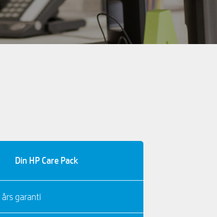
Din HP Care Pack
 års garanti