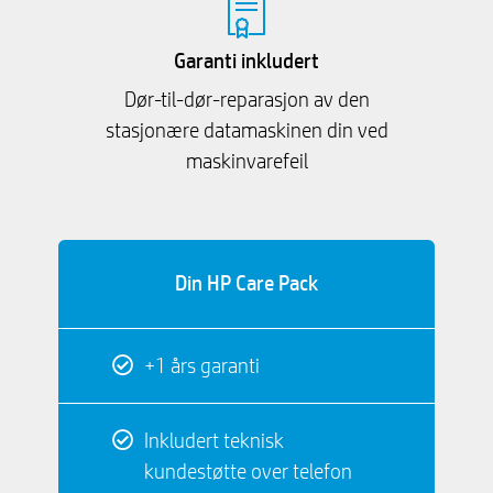
Garanti inkludert
Dør-til-dør-reparasjon av den
stasjonære datamaskinen din ved
maskinvarefeil
Din HP Care Pack
+1 års garanti
Inkludert teknisk
kundestøtte over telefon