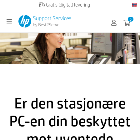
Official HP partner
0
Er den stasjonære
PC-en din beskyttet
mot uventede