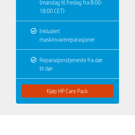
(mandag til fredag ​​fra 8:00-
18:00 CET)
Inkludert
maskinvarereparasjoner
Reparasjonstjeneste fra dør
til dør
Kjøp HP Care Pack