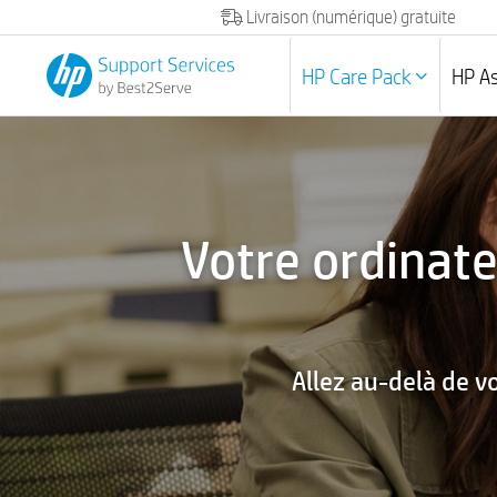
Livraison (numérique) gratuite
HP Care Pack
HP A
Votre ordinate
Allez au-delà de vo