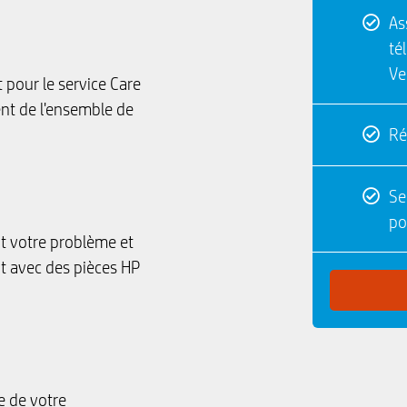
As
té
Ve
pour le service Care
t de l'ensemble de
Ré
Se
po
t votre problème et
t avec des pièces HP
e de votre