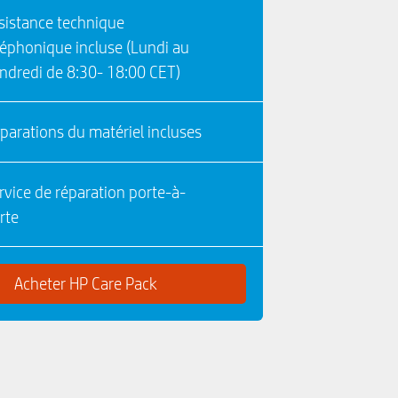
sistance technique
léphonique incluse (Lundi au
ndredi de 8:30- 18:00 CET)
parations du matériel incluses
rvice de réparation porte-à-
rte
Acheter HP Care Pack