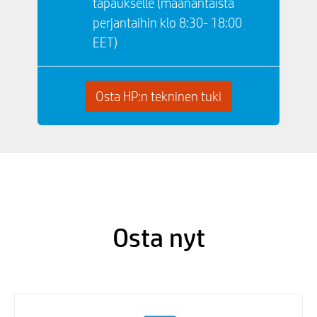
tapaukselle (maanantaista
perjantaihin klo 8:30- 18:00
EET)
Osta HP:n tekninen tuki
Osta nyt