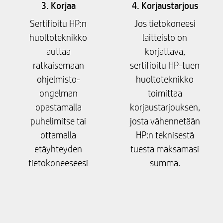
3. Korjaa
4. Korjaustarjous
Sertifioitu HP:n
Jos tietokoneesi
huoltoteknikko
laitteisto on
auttaa
korjattava,
ratkaisemaan
sertifioitu HP-tuen
ohjelmisto-
huoltoteknikko
ongelman
toimittaa
opastamalla
korjaustarjouksen,
puhelimitse tai
josta vähennetään
ottamalla
HP:n teknisestä
etäyhteyden
tuesta maksamasi
tietokoneeseesi
summa.