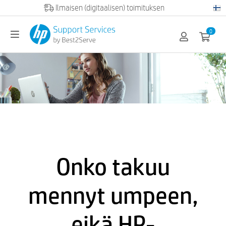
Official HP partner
0
Onko takuu
mennyt umpeen,
eikä HP-