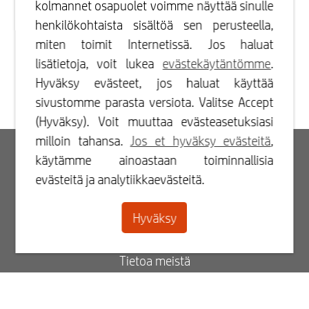
kolmannet osapuolet voimme näyttää sinulle
henkilökohtaista sisältöä sen perusteella,
miten toimit Internetissä. Jos haluat
lisätietoja, voit lukea
evästekäytäntömme
.
Hyväksy evästeet, jos haluat käyttää
sivustomme parasta versiota. Valitse Accept
(Hyväksy). Voit muuttaa evästeasetuksiasi
milloin tahansa.
Jos et hyväksy evästeitä
,
Kirjaudu sisään
käytämme ainoastaan toiminnallisia
evästeitä ja analytiikkaevästeitä.
Rekisteröidy
Hyväksy
Yhteydenotto
Tietoa meistä
Blogi