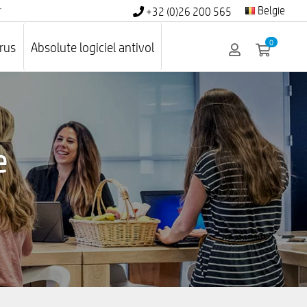
r
Belgie
+32 (0)26 200 565
0
irus
Absolute logiciel antivol
e